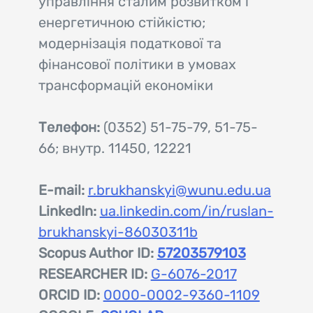
управління сталим розвитком і
енергетичною стійкістю;
модернізація податкової та
фінансової політики в умовах
трансформацій економіки
Телефон:
(0352) 51-75-79, 51-75-
66; внутр. 11450, 12221
E-mail:
r.brukhanskyi@wunu.edu.ua
LinkedIn:
ua.linkedin.com/in/ruslan-
brukhanskyi-86030311b
Scopus Author ID:
57203579103
RESEARCHER ID:
G-6076-2017
ORCID ID:
0000-0002-9360-1109