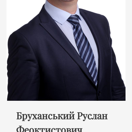
Бруханський Руслан
Феоктистович