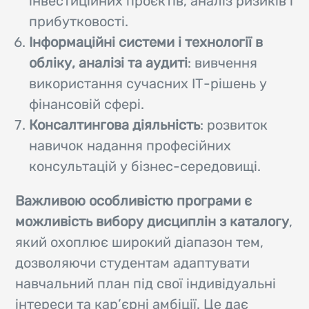
інвестиційних проєктів, аналіз ризиків і
прибутковості.
Інформаційні системи і технології в
обліку, аналізі та аудиті
: вивчення
використання сучасних ІТ-рішень у
фінансовій сфері.
Консалтингова діяльність
: розвиток
навичок надання професійних
консультацій у бізнес-середовищі.
Важливою особливістю програми є
можливість вибору дисциплін з каталогу
,
який охоплює широкий діапазон тем,
дозволяючи студентам адаптувати
навчальний план під свої індивідуальні
інтереси та кар’єрні амбіції. Це дає