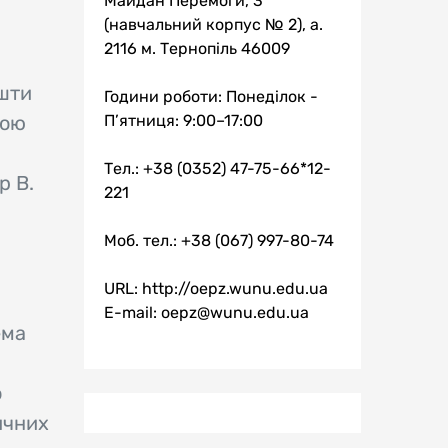
Майдан Перемоги, 3
(навчальний корпус № 2), а.
2116 м. Тернопіль 46009
ошти
Години роботи: Понеділок -
ною
П’ятниця: 9:00–17:00
Тел.: +38 (0352) 47-75-66*12-
р В.
221
Моб. тел.: +38 (067) 997-80-74
URL: http://oepz.wunu.edu.ua
E-mail: oepz@wunu.edu.ua
ема
о
ичних