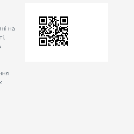
ні на
і.
в
ння
х