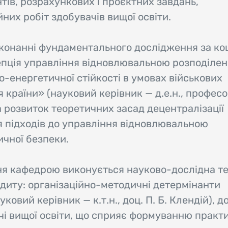
тів, розрахункових і проєктних завдань,
йних робіт здобувачів вищої освіти.
иконанні фундаментального дослідження за к
пція управління відновлювальною розподіле
-енергетичної стійкості в умовах військових
 країни» (науковий керівник — д.е.н., професо
 розвиток теоретичних засад децентралізації
 підходів до управління відновлювальною
ичної безпеки.
ня кафедрою виконується науково-дослідна т
диту: організаційно-методичні детермінанти
овий керівник — к.т.н., доц. П. Б. Клендій), д
чі вищої освіти, що сприяє формуванню практ