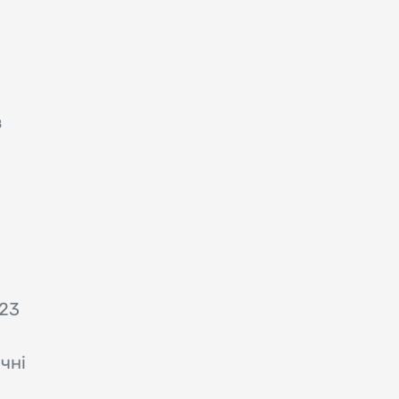
з
023
чні