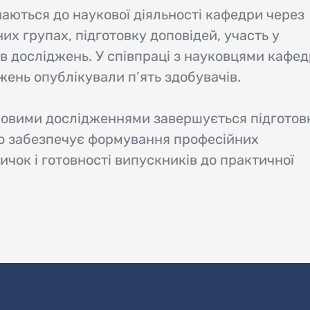
чаються до наукової діяльності кафедри через
их групах, підготовку доповідей, участь у
ів досліджень. У співпраці з науковцями кафе
ень опублікували п’ять здобувачів.
уковими дослідженнями завершується підгото
 що забезпечує формування професійних
чок і готовності випускників до практичної