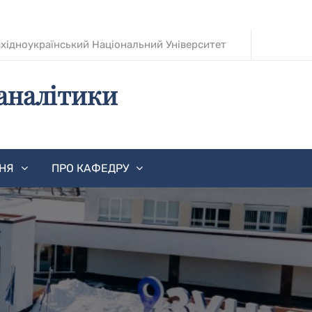
хідноукраїнський Національний Університет
аналітики
ННЯ
ПРО КАФЕДРУ