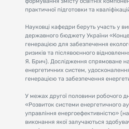
формування змісту освітніх компонен
практичної підготовки та кваліфікаці
Науковці кафедри беруть участь у в
державного бюджету України «Конце
генерацією для забезпечення еколого
ризиків та післявоєнного відновлення
Я. Брич). Дослідження спрямоване на
енергетичних систем, удосконалення
генерацією та забезпечення енергет
У межах другої половини робочого д
«Розвиток системи енергетичного ау
управління енергоефективністю» (наук
виконання якої залучаються здобува