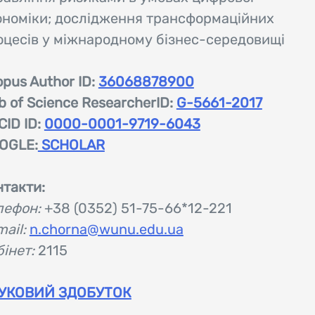
ономіки; дослідження трансформаційних
оцесів у міжнародному бізнес-середовищі
pus Author ID:
36068878900
 of Science ResearcherID:
G-5661-2017
CID ID:
0000-0001-9719-6043
OGLE:
SCHOLAR
нтакти:
лефон:
+38 (0352) 51-75-66*12-221
mail:
n.chorna@wunu.edu.ua
інет:
2115
УКОВИЙ ЗДОБУТОК