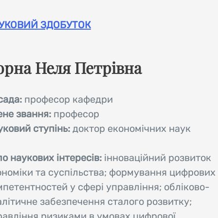
УКОВИЙ ЗДОБУТОК
орна Неля Петрівна
сада:
професор кафедри
ене звання:
професор
уковий ступінь:
доктор економічних наук
о наукових інтересів:
інноваційний розвиток
ономіки та суспільства; формування цифрових
мпетентностей у сфері управління; обліково-
алітичне забезпечення сталого розвитку;
равління ризиками в умовах цифрової