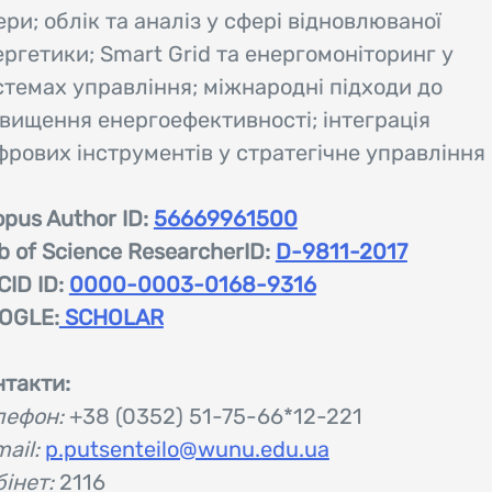
ри; облік та аналіз у сфері відновлюваної
ергетики; Smart Grid та енергомоніторинг у
стемах управління; міжнародні підходи до
двищення енергоефективності; інтеграція
фрових інструментів у стратегічне управління
pus Author ID:
56669961500
 of Science ResearcherID:
D-9811-2017
CID ID:
0000-0003-0168-9316
OGLE:
SCHOLAR
нтакти:
лефон:
+38 (0352) 51-75-66*12-221
mail:
p.putsenteilo@wunu.edu.ua
інет:
2116