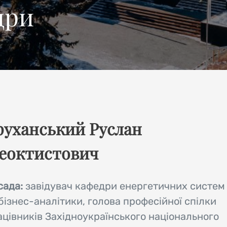
дри
руханський Руслан
еоктистович
сада:
завідувач кафедри енергетичних систем
бізнес-аналітики, голова професійної спілки
ацівників Західноукраїнського національного