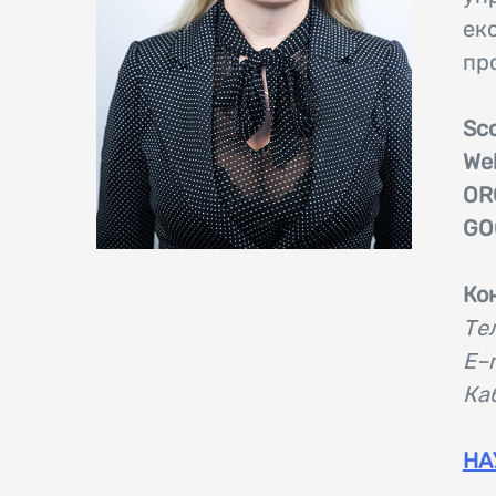
ек
пр
Sco
Web
OR
GO
Ко
Те
E–
Каб
НА