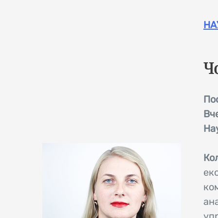
НА
Ч
По
Вч
На
Кол
ек
ко
ан
уп