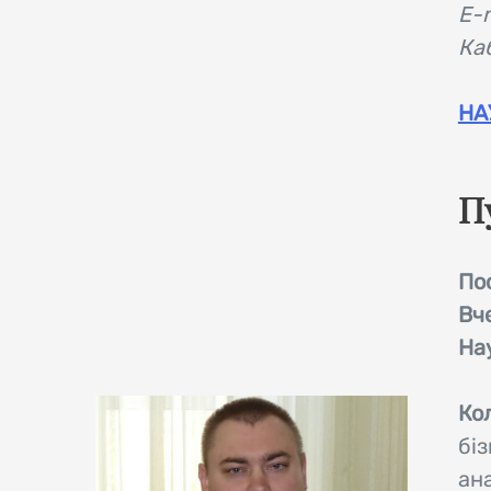
E-
Каб
НА
П
По
Вч
На
Кол
біз
ан