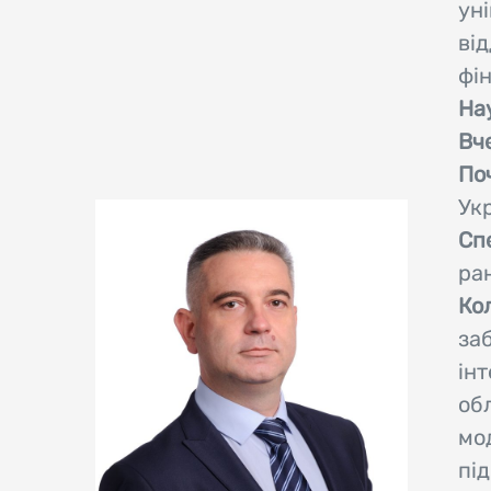
ун
від
фі
На
Вч
По
Ук
Сп
ра
Кол
за
ін
обл
мо
пі