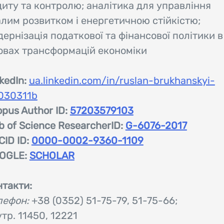
диту та контролю; аналітика для управління
алим розвитком і енергетичною стійкістю;
ернізація податкової та фінансової політики в
овах трансформацій економіки
kedIn:
ua.linkedin.com/in/ruslan-brukhanskyi-
030311b
pus Author ID:
57203579103
 of Science ResearcherID:
G-6076-2017
CID ID:
0000-0002-9360-1109
OGLE:
SCHOLAR
нтакти:
лефон:
+38 (0352) 51-75-79, 51-75-66;
тр. 11450, 12221