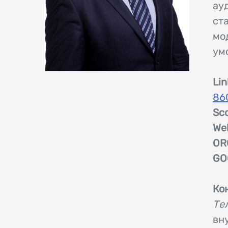
ау
ст
мод
ум
Lin
86
Sco
Web
OR
GO
Ко
Те
вну