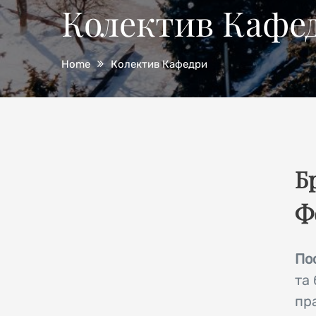
Колектив Кафе
Home
Колектив Кафедри
Б
Ф
По
та 
пр