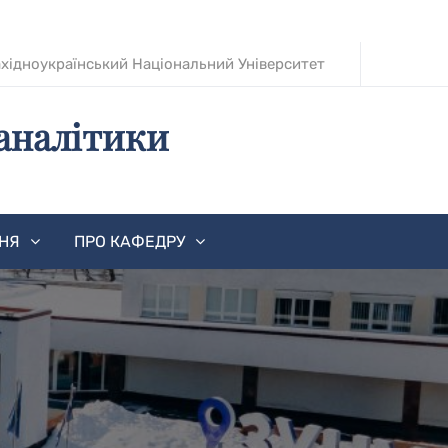
хідноукраїнський Національний Університет
аналітики
ННЯ
ПРО КАФЕДРУ