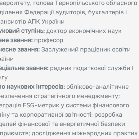
іверситету, голова Тернопільського обласного
ділення Федерації аудиторів, бухгалтерів і
нансистів АПК України
уковий ступінь:
доктор економічних наук
ене звання:
професор
чесне звання:
Заслужений працівник освіти
раїни
еціальне звання:
радник податкової служби І
нгу
о наукових інтересів:
обліково-аналітичне
безпечення стратегічного менеджменту;
теграція ESG-метрик у системи фінансового
іку та корпоративної звітності; розробка
делей фінансової та енергетичної безпеки
дприємств; дослідження міжнародних практик