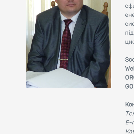
сфе
ен
си
пі
ци
Sco
Web
OR
GO
Ко
Те
Е-
Каб